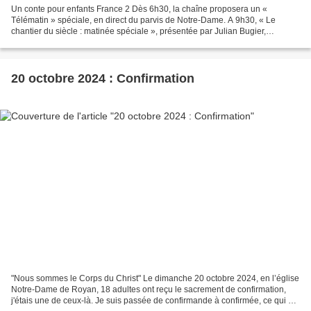
Un conte pour enfants France 2 Dès 6h30, la chaîne proposera un «
Télématin » spéciale, en direct du parvis de Notre-Dame. A 9h30, « Le
chantier du siècle : matinée spéciale », présentée par Julian Bugier,
accompagné de nombreux invités (Éric Fottorino,...
20 octobre 2024 : Confirmation
"Nous sommes le Corps du Christ" Le dimanche 20 octobre 2024, en l’église
Notre-Dame de Royan, 18 adultes ont reçu le sacrement de confirmation,
j'étais une de ceux-là. Je suis passée de confirmande à confirmée, ce qui est