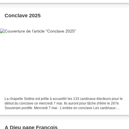
de mai. Le Regina Caeli dimanche prochain...
Conclave 2025
La chapelle Sixtine est prête à accueillir les 133 cardinaux électeurs pour le
début du conclave ce mercredi 7 mai. Ils auront pour tâche d'élire le 267e
Souverain pontife. Mercredi 7 mai : L’entrée en conclave Les cardinaux-
électeurs sont conduits en...
A Dieu pape François