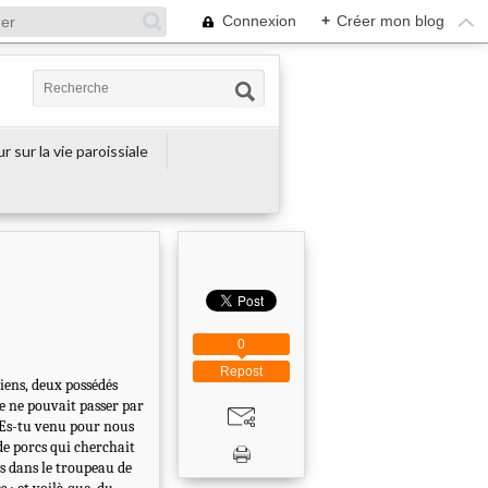
Connexion
+
Créer mon blog
r sur la vie paroissiale
0
Repost
niens, deux possédés
ne ne pouvait passer par
? Es-tu venu pour nous
de porcs qui cherchait
us dans le troupeau de