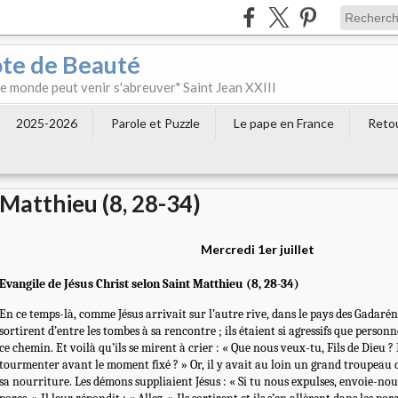
ôte de Beauté
 le monde peut venir s'abreuver" Saint Jean XXIII
2025-2026
Parole et Puzzle
Le pape en France
Retou
Matthieu (8, 28-34)
Mercredi 1er juillet
Evangile de Jésus Christ selon Saint Matthieu (8, 28-34)
En ce temps-là, comme Jésus arrivait sur l’autre rive, dans le pays des Gadaré
sortirent d’entre les tombes à sa rencontre ; ils étaient si agressifs que person
ce chemin. Et voilà qu’ils se mirent à crier : « Que nous veux-tu, Fils de Dieu 
tourmenter avant le moment fixé ? » Or, il y avait au loin un grand troupeau 
sa nourriture. Les démons suppliaient Jésus : « Si tu nous expulses, envoie-no