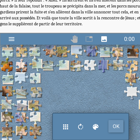
porcs. » Il leur répondit : « Allez. » Ils sortirent et ils s’en allèrent dans les por
haut de la falaise, tout le troupeau se précipita dans la mer, et les porcs mourur
gardiens prirent la fuite et s’en allèrent dans la ville annoncer tout cela, et en 
arrivé aux possédés. Et voilà que toute la ville sortit à la rencontre de Jésus ; et 
gens le supplièrent de partir de leur territoire.