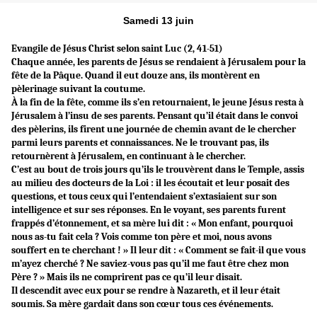
Samedi 13 juin
Evangile de Jésus Christ selon saint Luc (2, 41-51)
Chaque année, les parents de Jésus se rendaient à Jérusalem pour la
fête de la Pâque. Quand il eut douze ans, ils montèrent en
pèlerinage suivant la coutume.
À la fin de la fête, comme ils s’en retournaient, le jeune Jésus resta à
Jérusalem à l’insu de ses parents. Pensant qu’il était dans le convoi
des pèlerins, ils firent une journée de chemin avant de le chercher
parmi leurs parents et connaissances. Ne le trouvant pas, ils
retournèrent à Jérusalem, en continuant à le chercher.
C’est au bout de trois jours qu’ils le trouvèrent dans le Temple, assis
au milieu des docteurs de la Loi : il les écoutait et leur posait des
questions, et tous ceux qui l’entendaient s’extasiaient sur son
intelligence et sur ses réponses. En le voyant, ses parents furent
frappés d’étonnement, et sa mère lui dit : « Mon enfant, pourquoi
nous as-tu fait cela ? Vois comme ton père et moi, nous avons
souffert en te cherchant ! » Il leur dit : « Comment se fait-il que vous
m’ayez cherché ? Ne saviez-vous pas qu’il me faut être chez mon
Père ? » Mais ils ne comprirent pas ce qu’il leur disait.
Il descendit avec eux pour se rendre à Nazareth, et il leur était
soumis. Sa mère gardait dans son cœur tous ces événements.