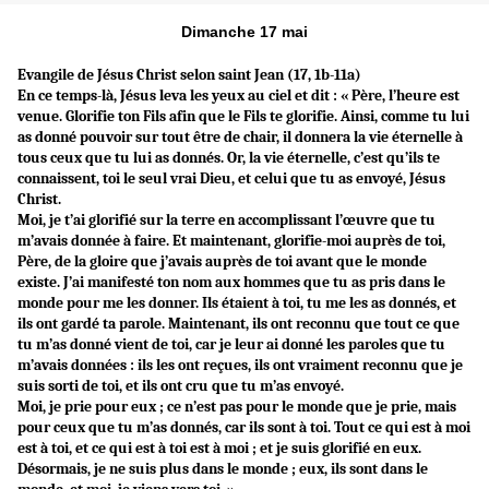
Dimanche 17 mai
Evangile de Jésus Christ selon saint Jean (17, 1b-11a)
En ce temps-là, Jésus leva les yeux au ciel et dit : « Père, l’heure est
venue. Glorifie ton Fils afin que le Fils te glorifie. Ainsi, comme tu lui
as donné pouvoir sur tout être de chair, il donnera la vie éternelle à
tous ceux que tu lui as donnés. Or, la vie éternelle, c’est qu’ils te
connaissent, toi le seul vrai Dieu, et celui que tu as envoyé, Jésus
Christ.
Moi, je t’ai glorifié sur la terre en accomplissant l’œuvre que tu
m’avais donnée à faire. Et maintenant, glorifie-moi auprès de toi,
Père, de la gloire que j’avais auprès de toi avant que le monde
existe. J’ai manifesté ton nom aux hommes que tu as pris dans le
monde pour me les donner. Ils étaient à toi, tu me les as donnés, et
ils ont gardé ta parole. Maintenant, ils ont reconnu que tout ce que
tu m’as donné vient de toi, car je leur ai donné les paroles que tu
m’avais données : ils les ont reçues, ils ont vraiment reconnu que je
suis sorti de toi, et ils ont cru que tu m’as envoyé.
Moi, je prie pour eux ; ce n’est pas pour le monde que je prie, mais
pour ceux que tu m’as donnés, car ils sont à toi. Tout ce qui est à moi
est à toi, et ce qui est à toi est à moi ; et je suis glorifié en eux.
Désormais, je ne suis plus dans le monde ; eux, ils sont dans le