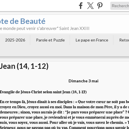
ôte de Beauté
 le monde peut venir s'abreuver" Saint Jean XXIII
2025-2026
Parole et Puzzle
Le pape en France
Retou
Jean (14, 1-12)
Dimanche 3 mai
Evangile de Jésus-Christ selon saint Jean (14, 1-12)
En ce temps-là, Jésus disait à ses disciples : « Que votre cœur ne soit pas 
croyez en Dieu, croyez aussi en moi. Dans la maison de mon Père, il y a d
demeures ; sinon, vous aurais-je dit : “Je pars vous préparer une place” ? 
vous préparer une place, je reviendrai et je vous emmènerai auprès de moi
suis, vous soyez, vous aussi. Pour aller où je vais, vous savez le chemin. » 
Seigneur, nous ne savons pas où tu vas. Comment pourrions-nous savoir le