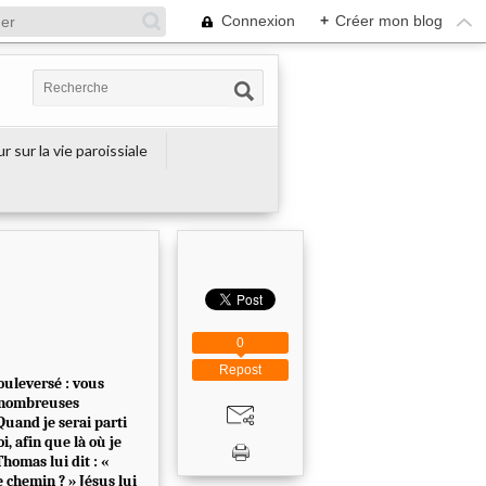
Connexion
+
Créer mon blog
r sur la vie paroissiale
0
Repost
bouleversé : vous
e nombreuses
Quand je serai parti
, afin que là où je
Thomas lui dit : «
 chemin ? » Jésus lui