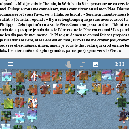
répond : « Moi, je suis le Chemin, la Vérité et la Vie ; personne ne va vers 
moi. Puisque vous me connaissez, vous connaîtrez aussi mon Père. Dès ma
connaissez, et vous l’avez vu. » Philippe lui dit : « Seigneur, montre-nous l
suffit. » Jésus lui répond : « Il y a si longtemps que je suis avec vous, et t
Philippe ! Celui qui m’a vu a vu le Père. Comment peux-tu dire : “Montre-
crois donc pas que je suis dans le Père et que le Père est en moi ! Les parol
ne les dis pas de moi-même ; le Père qui demeure en moi fait ses propres
je suis dans le Père, et le Père est en moi ; si vous ne me croyez pas, croy
œuvres elles-mêmes. Amen, amen, je vous le dis : celui qui croit en moi fe
fais. Il en fera même de plus grandes, parce que je pars vers le Père. »