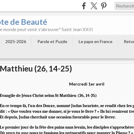
ôte de Beauté
 le monde peut venir s'abreuver" Saint Jean XXIII
2025-2026
Parole et Puzzle
Le pape en France
Retou
Matthieu (26, 14-25)
Mercredi 1er avril
Evangile de Jésus-Christ selon St Matthieu (26, 14-25)
En ce temps-là, l’un des Douze, nommé Judas Iscariote, se rendit chez les 
dit : « Que voulez-vous me donner, si je vous le livre ? » Ils lui remirent tr
Et depuis, Judas cherchait une occasion favorable pour le livrer.
Le premier jour de la fête des pains sans levain, les disciples s’approchèren
Où veux-tu que nous te fassions les préparatifs pour manger la Pâque ? » Il 