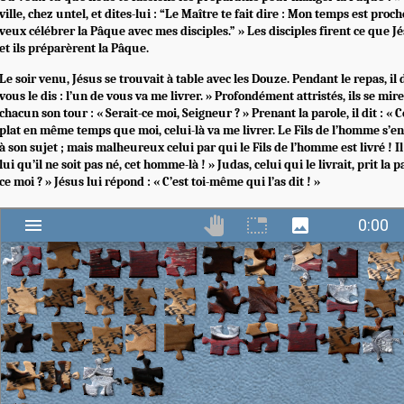
ville, chez untel, et dites-lui : “Le Maître te fait dire : Mon temps est proche
veux célébrer la Pâque avec mes disciples.” » Les disciples firent ce que Jé
et ils préparèrent la Pâque.
Le soir venu, Jésus se trouvait à table avec les Douze. Pendant le repas, il 
vous le dis : l’un de vous va me livrer. » Profondément attristés, ils se mi
chacun son tour : « Serait-ce moi, Seigneur ? » Prenant la parole, il dit : « C
plat en même temps que moi, celui-là va me livrer. Le Fils de l’homme s’en 
à son sujet ; mais malheureux celui par qui le Fils de l’homme est livré ! 
lui qu’il ne soit pas né, cet homme-là ! » Judas, celui qui le livrait, prit la p
ce moi ? » Jésus lui répond : « C’est toi-même qui l’as dit ! »