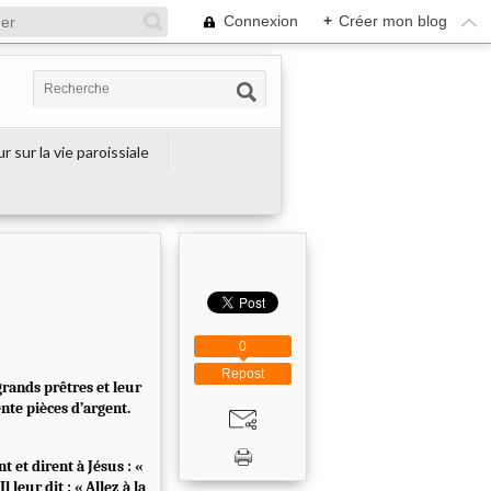
Connexion
+
Créer mon blog
r sur la vie paroissiale
0
Repost
grands prêtres et leur
ente pièces d’argent.
t et dirent à Jésus : «
leur dit : « Allez à la