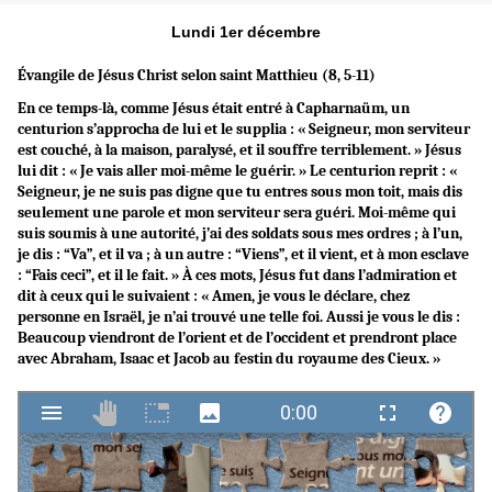
Lundi 1er décembre
Évangile de Jésus Christ selon saint Matthieu (8, 5-11)
En ce temps-là, comme Jésus était entré à Capharnaüm, un
centurion s’approcha de lui et le supplia : « Seigneur, mon serviteur
est couché, à la maison, paralysé, et il souffre terriblement. » Jésus
lui dit : « Je vais aller moi-même le guérir. » Le centurion reprit : «
Seigneur, je ne suis pas digne que tu entres sous mon toit, mais dis
seulement une parole et mon serviteur sera guéri. Moi-même qui
suis soumis à une autorité, j’ai des soldats sous mes ordres ; à l’un,
je dis : “Va”, et il va ; à un autre : “Viens”, et il vient, et à mon esclave
: “Fais ceci”, et il le fait. » À ces mots, Jésus fut dans l’admiration et
dit à ceux qui le suivaient : « Amen, je vous le déclare, chez
personne en Israël, je n’ai trouvé une telle foi. Aussi je vous le dis :
Beaucoup viendront de l’orient et de l’occident et prendront place
avec Abraham, Isaac et Jacob au festin du royaume des Cieux. »