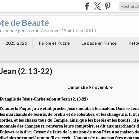
ôte de Beauté
 le monde peut venir s'abreuver" Saint Jean XXIII
2025-2026
Parole et Puzzle
Le pape en France
Retou
Jean (2, 13-22)
Dimanche 9 novembre
Evangile de Jésus-Christ selon st Jean (2, 13-22)
Comme la Pâque juive était proche, Jésus monta à Jérusalem. Dans le Templ
les marchands de bœufs, de brebis et de colombes, et les changeurs. Il fit
cordes, et les chassa tous du Temple, ainsi que les brebis et les bœufs ; il j
monnaie des changeurs, renversa leurs comptoirs, et dit aux marchands d
Enlevez cela d’ici. Cessez de faire de la maison de mon Père une maison d
disciples se rappelèrent qu’il est écrit : L’amour de ta maison fera mon to