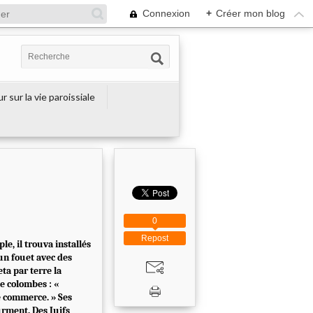
Connexion
+
Créer mon blog
r sur la vie paroissiale
0
Repost
e, il trouva installés
 un fouet avec des
eta par terre la
e colombes : «
e commerce. » Ses
urment. Des Juifs