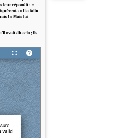
s leur répondit : «
iquèrent : « Il a fallu
rais ! » Mais lui
l avait dit cela ; ils