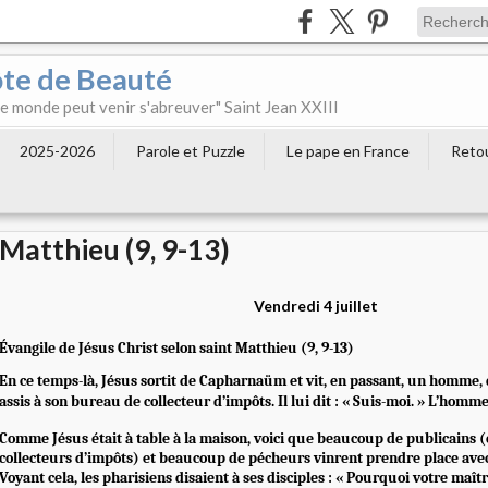
ôte de Beauté
 le monde peut venir s'abreuver" Saint Jean XXIII
2025-2026
Parole et Puzzle
Le pape en France
Retou
Matthieu (9, 9-13)
Vendredi 4 juillet
Évangile de Jésus Christ selon saint Matthieu (9, 9-13)
En ce temps-là, Jésus sortit de Capharnaüm et vit, en passant, un homme
assis à son bureau de collecteur d’impôts. Il lui dit : « Suis-moi. » L’homme 
Comme Jésus était à table à la maison, voici que beaucoup de publicains (c
collecteurs d’impôts) et beaucoup de pécheurs vinrent prendre place avec l
Voyant cela, les pharisiens disaient à ses disciples : « Pourquoi votre maîtr