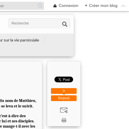
Connexion
+
Créer mon blog
r sur la vie paroissiale
0
Repost
, du nom de Matthieu,
se leva et le suivit.
’est-à-dire des
ui et ses disciples.
e mange-t-il avec les