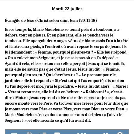
Mardi 22 juillet
Évangile de Jésus Christ selon saint Jean (20, 11-18)
En ce temps-là, Marie Madeleine se tenait près du tombeau, au-
dehors, tout en pleurs. Et en pleurant, elle se pencha vers le
tombeau. Elle aperçoit deux anges vêtus de blanc, assis l’un à la tête
et l’autre aux pieds, à l’endroit où avait reposé le corps de Jésus. Ils
lui demandent : « Femme, pourquoi pleures-tu ? » Elle leur répond :
« On a enlevé mon Seigneur, et je ne sais pas où on l’a déposé. »
Ayant dit cela, elle se retourna ; elle aperçoit Jésus qui se tenait là,
mais elle ne savait pas que c’était Jésus. Jésus lui dit : « Femme,
pourquoi pleures-tu ? Qui cherches-tu ? » Le prenant pour le
jardinier, elle lui répond : « Si c’est toi qui l’as emporté, dis-moi où
tu l’as déposé, et moi, j’irai le prendre. » Jésus lui dit alors : « Marie !
» S’étant retournée, elle lui dit en hébreu : « Rabbouni ! », c’est-à-
dire : Maître. Jésus reprend : « Ne me retiens pas, car je ne suis pas
encore monté vers le Père. Va trouver mes frères pour leur dire que
je monte vers mon Père et votre Père, vers mon Dieu et votre Dieu. »
Marie Madeleine s’en va donc annoncer aux disciples : « J’ai vu le
Seigneur ! », et elle raconta ce qu’il lui avait dit.