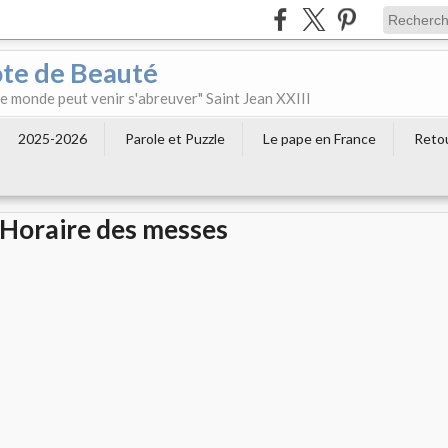
ôte de Beauté
 le monde peut venir s'abreuver" Saint Jean XXIII
2025-2026
Parole et Puzzle
Le pape en France
Retou
Horaire des messes