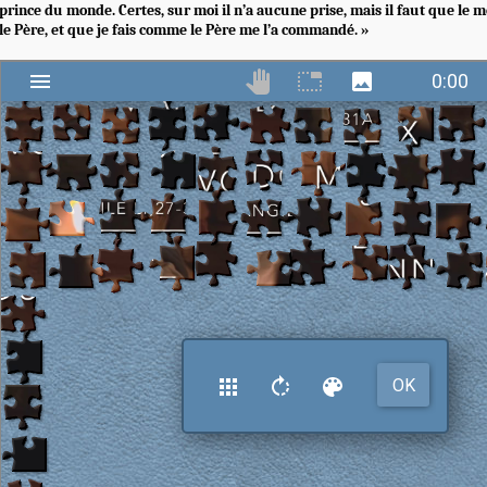
prince du monde. Certes, sur moi il n’a aucune prise, mais il faut que le 
le Père, et que je fais comme le Père me l’a commandé. »