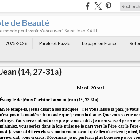
ôte de Beauté
 le monde peut venir s'abreuver" Saint Jean XXIII
2025-2026
Parole et Puzzle
Le pape en France
Retou
Jean (14, 27-31a)
Mardi 20 mai
Évangile de Jésus Christ selon saint Jean (14, 27-31a)
En ce temps-là, Jésus disait à ses disciples : « Je vous laisse la paix, je vou
n’est pas à la manière du monde que je vous la donne. Que votre cœur ne 
effrayé. Vous avez entendu ce que je vous ai dit : Je m’en vais, et je revien
m’aimiez, vous seriez dans la joie puisque je pars vers le Père, car le Père
moi. Je vous ai dit ces choses maintenant, avant qu’elles n’arrivent ; ainsi, 
arriveront, vous croirez. Désormais, je ne parlerai plus beaucoup avec vous,