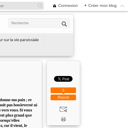
Connexion
+
Créer mon blog
r sur la vie paroissiale
0
Repost
s donne ma paix ; ce
soit pas bouleversé ni
s vers vous. Si vous
 est plus grand que
lorsqu’elles
 car il vient, le