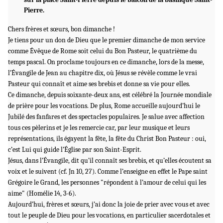
Pierre.
Chers frères et sœurs, bon dimanche !
Je tiens pour un don de Dieu que le premier dimanche de mon service
comme Évêque de Rome soit celui du Bon Pasteur, le quatrième du
temps pascal. On proclame toujours en ce dimanche, lors de la messe,
l’Évangile de Jean au chapitre dix, où Jésus se révèle comme le vrai
Pasteur qui connaît et aime ses brebis et donne sa vie pour elles.
Ce dimanche, depuis soixante-deux ans, est célébré la Journée mondiale
de prière pour les vocations. De plus, Rome accueille aujourd’hui le
Jubilé des fanfares et des spectacles populaires. Je salue avec affection
tous ces pèlerins et je les remercie car, par leur musique et leurs
représentations, ils égayent la fête, la fête du Christ Bon Pasteur : oui,
c’est Lui qui guide l’Église par son Saint-Esprit.
Jésus, dans l’Évangile, dit qu’il connaît ses brebis, et qu’elles écoutent sa
voix et le suivent (cf. Jn 10, 27). Comme l’enseigne en effet le Pape saint
Grégoire le Grand, les personnes "répondent à l’amour de celui qui les
aime" (Homélie 14, 3-6).
Aujourd’hui, frères et sœurs, j’ai donc la joie de prier avec vous et avec
tout le peuple de Dieu pour les vocations, en particulier sacerdotales et