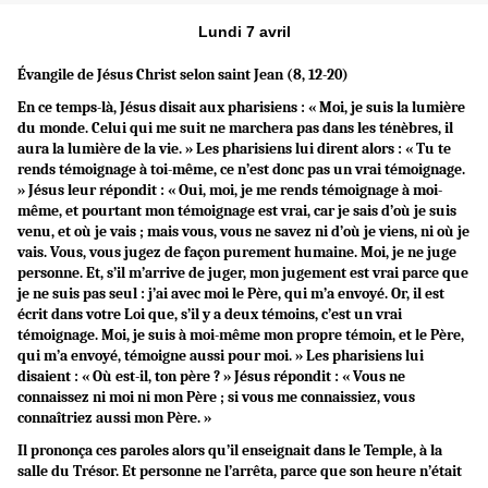
Lundi 7 avril
Évangile de Jésus Christ selon saint Jean (8, 12-20)
En ce temps-là, Jésus disait aux pharisiens : « Moi, je suis la lumière
du monde. Celui qui me suit ne marchera pas dans les ténèbres, il
aura la lumière de la vie. » Les pharisiens lui dirent alors : « Tu te
rends témoignage à toi-même, ce n’est donc pas un vrai témoignage.
» Jésus leur répondit : « Oui, moi, je me rends témoignage à moi-
même, et pourtant mon témoignage est vrai, car je sais d’où je suis
venu, et où je vais ; mais vous, vous ne savez ni d’où je viens, ni où je
vais. Vous, vous jugez de façon purement humaine. Moi, je ne juge
personne. Et, s’il m’arrive de juger, mon jugement est vrai parce que
je ne suis pas seul : j’ai avec moi le Père, qui m’a envoyé. Or, il est
écrit dans votre Loi que, s’il y a deux témoins, c’est un vrai
témoignage. Moi, je suis à moi-même mon propre témoin, et le Père,
qui m’a envoyé, témoigne aussi pour moi. » Les pharisiens lui
disaient : « Où est-il, ton père ? » Jésus répondit : « Vous ne
connaissez ni moi ni mon Père ; si vous me connaissiez, vous
connaîtriez aussi mon Père. »
Il prononça ces paroles alors qu’il enseignait dans le Temple, à la
salle du Trésor. Et personne ne l’arrêta, parce que son heure n’était