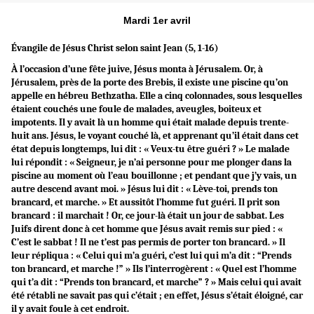
Mardi 1er avril
Évangile de Jésus Christ selon saint Jean (5, 1-16)
À l’occasion d’une fête juive, Jésus monta à Jérusalem. Or, à
Jérusalem, près de la porte des Brebis, il existe une piscine qu’on
appelle en hébreu Bethzatha. Elle a cinq colonnades, sous lesquelles
étaient couchés une foule de malades, aveugles, boiteux et
impotents. Il y avait là un homme qui était malade depuis trente-
huit ans. Jésus, le voyant couché là, et apprenant qu’il était dans cet
état depuis longtemps, lui dit : « Veux-tu être guéri ? » Le malade
lui répondit : « Seigneur, je n’ai personne pour me plonger dans la
piscine au moment où l’eau bouillonne ; et pendant que j’y vais, un
autre descend avant moi. » Jésus lui dit : « Lève-toi, prends ton
brancard, et marche. » Et aussitôt l’homme fut guéri. Il prit son
brancard : il marchait ! Or, ce jour-là était un jour de sabbat. Les
Juifs dirent donc à cet homme que Jésus avait remis sur pied : «
C’est le sabbat ! Il ne t’est pas permis de porter ton brancard. » Il
leur répliqua : « Celui qui m’a guéri, c’est lui qui m’a dit : “Prends
ton brancard, et marche !” » Ils l’interrogèrent : « Quel est l’homme
qui t’a dit : “Prends ton brancard, et marche” ? » Mais celui qui avait
été rétabli ne savait pas qui c’était ; en effet, Jésus s’était éloigné, car
il y avait foule à cet endroit.