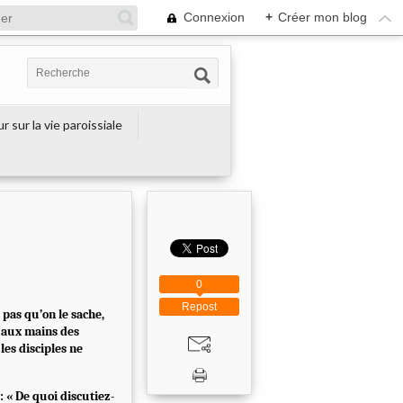
Connexion
+
Créer mon blog
r sur la vie paroissiale
0
Repost
t pas qu’on le sache,
ré aux mains des
 les disciples ne
: « De quoi discutiez-