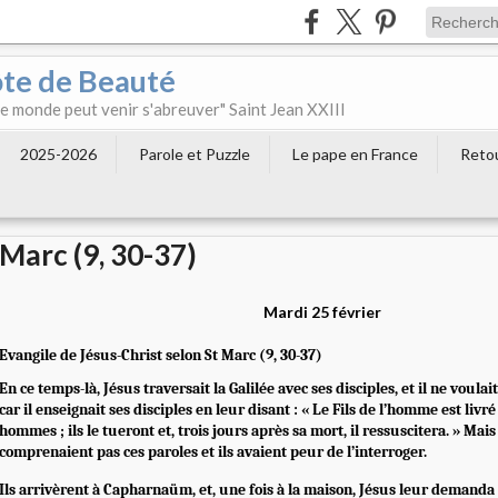
ôte de Beauté
 le monde peut venir s'abreuver" Saint Jean XXIII
2025-2026
Parole et Puzzle
Le pape en France
Retou
Marc (9, 30-37)
Mardi 25 février
Evangile de Jésus-Christ selon St
Marc (9, 30-37)
En ce temps-là, Jésus traversait la Galilée avec ses disciples, et il ne voulai
car il enseignait ses disciples en leur disant : « Le Fils de l’homme est liv
hommes ; ils le tueront et, trois jours après sa mort, il ressuscitera. » Mais
comprenaient pas ces paroles et ils avaient peur de l’interroger.
Ils arrivèrent à Capharnaüm, et, une fois à la maison, Jésus leur demanda 