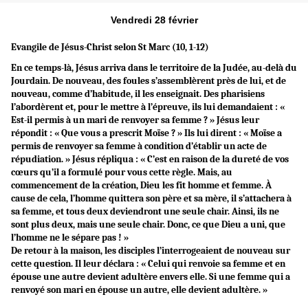
Vendredi 28 février
Evangile de Jésus-Christ selon St
Marc (10, 1-12)
En ce temps-là, Jésus arriva dans le territoire de la Judée, au-delà du
Jourdain. De nouveau, des foules s’assemblèrent près de lui, et de
nouveau, comme d’habitude, il les enseignait. Des pharisiens
l’abordèrent et, pour le mettre à l’épreuve, ils lui demandaient : «
Est-il permis à un mari de renvoyer sa femme ? » Jésus leur
répondit : « Que vous a prescrit Moïse ? » Ils lui dirent : « Moïse a
permis de renvoyer sa femme à condition d’établir un acte de
répudiation. » Jésus répliqua : « C’est en raison de la dureté de vos
cœurs qu’il a formulé pour vous cette règle. Mais, au
commencement de la création, Dieu les fit homme et femme. À
cause de cela, l’homme quittera son père et sa mère, il s’attachera à
sa femme, et tous deux deviendront une seule chair. Ainsi, ils ne
sont plus deux, mais une seule chair. Donc, ce que Dieu a uni, que
l’homme ne le sépare pas ! »
De retour à la maison, les disciples l’interrogeaient de nouveau sur
cette question. Il leur déclara : « Celui qui renvoie sa femme et en
épouse une autre devient adultère envers elle. Si une femme qui a
renvoyé son mari en épouse un autre, elle devient adultère. »