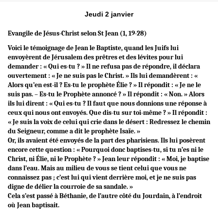
Jeudi 2 janvier
Evangile de Jésus-Christ selon St Jean (1, 19-28)
Voici le témoignage de Jean le Baptiste, quand les Juifs lui
envoyèrent de Jérusalem des prêtres et des lévites pour lui
demander : « Qui es-tu ? » Il ne refusa pas de répondre, il déclara
ouvertement : « Je ne suis pas le Christ. » Ils lui demandèrent : «
Alors qu’en est-il ? Es-tu le prophète Élie ? » Il répondit : « Je ne le
suis pas. – Es-tu le Prophète annoncé ? » Il répondit : « Non. » Alors
ils lui dirent : « Qui es-tu ? Il faut que nous donnions une réponse à
ceux qui nous ont envoyés. Que dis-tu sur toi-même ? » Il répondit :
« Je suis la voix de celui qui crie dans le désert : Redressez le chemin
du Seigneur, comme a dit le prophète Isaïe. »
Or, ils avaient été envoyés de la part des pharisiens. Ils lui posèrent
encore cette question : « Pourquoi donc baptises-tu, si tu n’es ni le
Christ, ni Élie, ni le Prophète ? » Jean leur répondit : « Moi, je baptise
dans l’eau. Mais au milieu de vous se tient celui que vous ne
connaissez pas ; c’est lui qui vient derrière moi, et je ne suis pas
digne de délier la courroie de sa sandale. »
Cela s’est passé à Béthanie, de l’autre côté du Jourdain, à l’endroit
où Jean baptisait.