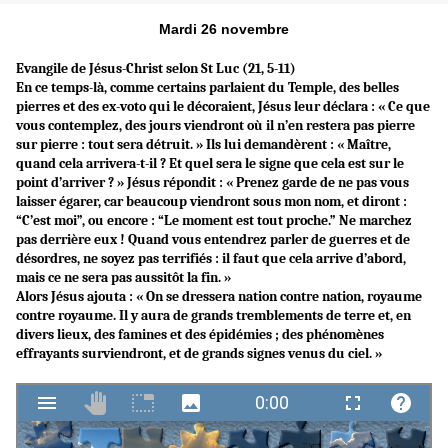
Mardi 26 novembre
Evangile de Jésus-Christ selon St Luc (21, 5-11)
En ce temps-là, comme certains parlaient du Temple, des belles
pierres et des ex-voto qui le décoraient, Jésus leur déclara : « Ce que
vous contemplez, des jours viendront où il n’en restera pas pierre
sur pierre : tout sera détruit. » Ils lui demandèrent : « Maître,
quand cela arrivera-t-il ? Et quel sera le signe que cela est sur le
point d’arriver ? » Jésus répondit : « Prenez garde de ne pas vous
laisser égarer, car beaucoup viendront sous mon nom, et diront :
“C’est moi”, ou encore : “Le moment est tout proche.” Ne marchez
pas derrière eux ! Quand vous entendrez parler de guerres et de
désordres, ne soyez pas terrifiés : il faut que cela arrive d’abord,
mais ce ne sera pas aussitôt la fin. »
Alors Jésus ajouta : « On se dressera nation contre nation, royaume
contre royaume. Il y aura de grands tremblements de terre et, en
divers lieux, des famines et des épidémies ; des phénomènes
effrayants surviendront, et de grands signes venus du ciel. »