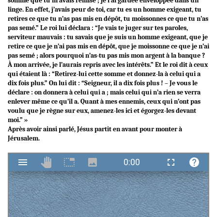
somme que tu m’avais remise ; je l’ai gardée enveloppée dans un
linge. En effet, j’avais peur de toi, car tu es un homme exigeant, tu
retires ce que tu n’as pas mis en dépôt, tu moissonnes ce que tu n’as
pas semé.” Le roi lui déclara : “Je vais te juger sur tes paroles,
serviteur mauvais : tu savais que je suis un homme exigeant, que je
retire ce que je n’ai pas mis en dépôt, que je moissonne ce que je n’ai
pas semé ; alors pourquoi n’as-tu pas mis mon argent à la banque ?
À mon arrivée, je l’aurais repris avec les intérêts.” Et le roi dit à ceux
qui étaient là : “Retirez-lui cette somme et donnez-la à celui qui a
dix fois plus.” On lui dit : “Seigneur, il a dix fois plus ! – Je vous le
déclare : on donnera à celui qui a ; mais celui qui n’a rien se verra
enlever même ce qu’il a. Quant à mes ennemis, ceux qui n’ont pas
voulu que je règne sur eux, amenez-les ici et égorgez-les devant
moi.” »
Après avoir ainsi parlé, Jésus partit en avant pour monter à
Jérusalem.