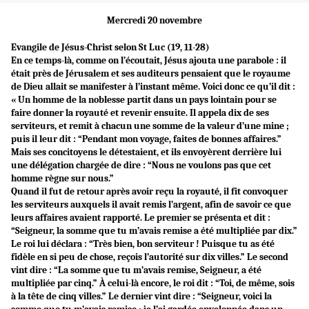
Mercredi 20 novembre
Evangile de Jésus-Christ selon St Luc (19, 11-28)
En ce temps-là, comme on l’écoutait, Jésus ajouta une parabole : il
était près de Jérusalem et ses auditeurs pensaient que le royaume
de Dieu allait se manifester à l’instant même. Voici donc ce qu’il dit :
« Un homme de la noblesse partit dans un pays lointain pour se
faire donner la royauté et revenir ensuite. Il appela dix de ses
serviteurs, et remit à chacun une somme de la valeur d’une mine ;
puis il leur dit : “Pendant mon voyage, faites de bonnes affaires.”
Mais ses concitoyens le détestaient, et ils envoyèrent derrière lui
une délégation chargée de dire : “Nous ne voulons pas que cet
homme règne sur nous.”
Quand il fut de retour après avoir reçu la royauté, il fit convoquer
les serviteurs auxquels il avait remis l’argent, afin de savoir ce que
leurs affaires avaient rapporté. Le premier se présenta et dit :
“Seigneur, la somme que tu m’avais remise a été multipliée par dix.”
Le roi lui déclara : “Très bien, bon serviteur ! Puisque tu as été
fidèle en si peu de chose, reçois l’autorité sur dix villes.” Le second
vint dire : “La somme que tu m’avais remise, Seigneur, a été
multipliée par cinq.” À celui-là encore, le roi dit : “Toi, de même, sois
à la tête de cinq villes.” Le dernier vint dire : “Seigneur, voici la