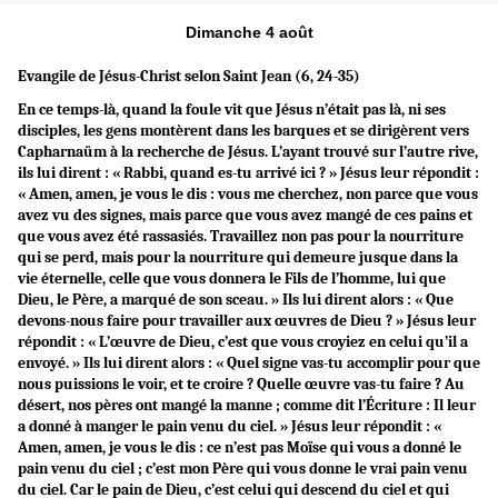
Dimanche 4 août
Evangile de Jésus-Christ selon Saint
Jean (6, 24-35)
En ce temps-là, quand la foule vit que Jésus n’était pas là, ni ses
disciples, les gens montèrent dans les barques et se dirigèrent vers
Capharnaüm à la recherche de Jésus. L’ayant trouvé sur l’autre rive,
ils lui dirent : « Rabbi, quand es-tu arrivé ici ? » Jésus leur répondit :
« Amen, amen, je vous le dis : vous me cherchez, non parce que vous
avez vu des signes, mais parce que vous avez mangé de ces pains et
que vous avez été rassasiés. Travaillez non pas pour la nourriture
qui se perd, mais pour la nourriture qui demeure jusque dans la
vie éternelle, celle que vous donnera le Fils de l’homme, lui que
Dieu, le Père, a marqué de son sceau. » Ils lui dirent alors : « Que
devons-nous faire pour travailler aux œuvres de Dieu ? » Jésus leur
répondit : « L’œuvre de Dieu, c’est que vous croyiez en celui qu’il a
envoyé. » Ils lui dirent alors : « Quel signe vas-tu accomplir pour que
nous puissions le voir, et te croire ? Quelle œuvre vas-tu faire ? Au
désert, nos pères ont mangé la manne ; comme dit l’Écriture : Il leur
a donné à manger le pain venu du ciel. » Jésus leur répondit : «
Amen, amen, je vous le dis : ce n’est pas Moïse qui vous a donné le
pain venu du ciel ; c’est mon Père qui vous donne le vrai pain venu
du ciel. Car le pain de Dieu, c’est celui qui descend du ciel et qui