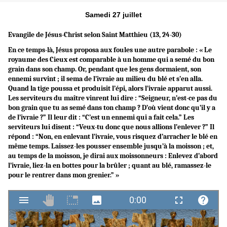
Samedi 27 juillet
Evangile de Jésus-Christ selon Saint
Matthieu (13, 24-30)
En ce temps-là, Jésus proposa aux foules une autre parabole : « Le
royaume des Cieux est comparable à un homme qui a semé du bon
grain dans son champ. Or, pendant que les gens dormaient, son
ennemi survint ; il sema de l’ivraie au milieu du blé et s’en alla.
Quand la tige poussa et produisit l’épi, alors l’ivraie apparut aussi.
Les serviteurs du maître vinrent lui dire : “Seigneur, n’est-ce pas du
bon grain que tu as semé dans ton champ ? D’où vient donc qu’il y a
de l’ivraie ?” Il leur dit : “C’est un ennemi qui a fait cela.” Les
serviteurs lui disent : “Veux-tu donc que nous allions l’enlever ?” Il
répond : “Non, en enlevant l’ivraie, vous risquez d’arracher le blé en
même temps. Laissez-les pousser ensemble jusqu’à la moisson ; et,
au temps de la moisson, je dirai aux moissonneurs : Enlevez d’abord
l’ivraie, liez-la en bottes pour la brûler ; quant au blé, ramassez-le
pour le rentrer dans mon grenier.” »