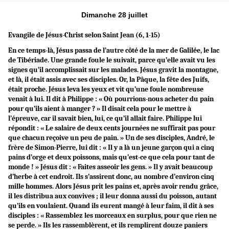
Dimanche 28 juillet
Evangile de Jésus-Christ selon Saint
Jean (6, 1-15)
En ce temps-là, Jésus passa de l’autre côté de la mer de Galilée, le lac
de Tibériade. Une grande foule le suivait, parce qu’elle avait vu les
signes qu’il accomplissait sur les malades. Jésus gravit la montagne,
et là, il était assis avec ses disciples. Or, la Pâque, la fête des Juifs,
était proche. Jésus leva les yeux et vit qu’une foule nombreuse
venait à lui. Il dit à Philippe : « Où pourrions-nous acheter du pain
pour qu’ils aient à manger ? » Il disait cela pour le mettre à
l’épreuve, car il savait bien, lui, ce qu’il allait faire. Philippe lui
répondit : « Le salaire de deux cents journées ne suffirait pas pour
que chacun reçoive un peu de pain. » Un de ses disciples, André, le
frère de Simon-Pierre, lui dit : « Il y a là un jeune garçon qui a cinq
pains d’orge et deux poissons, mais qu’est-ce que cela pour tant de
monde ! » Jésus dit : « Faites asseoir les gens. » Il y avait beaucoup
d’herbe à cet endroit. Ils s’assirent donc, au nombre d’environ cinq
mille hommes. Alors Jésus prit les pains et, après avoir rendu grâce,
il les distribua aux convives ; il leur donna aussi du poisson, autant
qu’ils en voulaient. Quand ils eurent mangé à leur faim, il dit à ses
disciples : « Rassemblez les morceaux en surplus, pour que rien ne
se perde. » Ils les rassemblèrent, et ils remplirent douze paniers