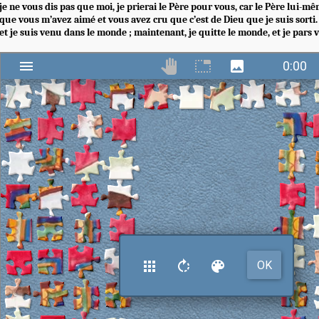
je ne vous dis pas que moi, je prierai le Père pour vous, car le Père lui-m
que vous m’avez aimé et vous avez cru que c’est de Dieu que je suis sorti. 
et je suis venu dans le monde ; maintenant, je quitte le monde, et je pars v