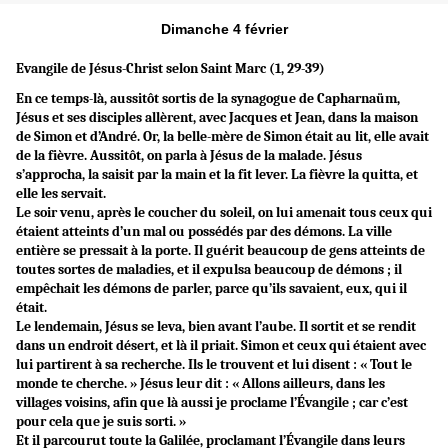
Dimanche 4 février
Evangile de Jésus-Christ selon Saint Marc (1, 29-39)
En ce temps-là, aussitôt sortis de la synagogue de Capharnaüm,
Jésus et ses disciples allèrent, avec Jacques et Jean, dans la maison
de Simon et d’André. Or, la belle-mère de Simon était au lit, elle avait
de la fièvre. Aussitôt, on parla à Jésus de la malade. Jésus
s’approcha, la saisit par la main et la fit lever. La fièvre la quitta, et
elle les servait.
Le soir venu, après le coucher du soleil, on lui amenait tous ceux qui
étaient atteints d’un mal ou possédés par des démons. La ville
entière se pressait à la porte. Il guérit beaucoup de gens atteints de
toutes sortes de maladies, et il expulsa beaucoup de démons ; il
empêchait les démons de parler, parce qu’ils savaient, eux, qui il
était.
Le lendemain, Jésus se leva, bien avant l’aube. Il sortit et se rendit
dans un endroit désert, et là il priait. Simon et ceux qui étaient avec
lui partirent à sa recherche. Ils le trouvent et lui disent : « Tout le
monde te cherche. » Jésus leur dit : « Allons ailleurs, dans les
villages voisins, afin que là aussi je proclame l’Évangile ; car c’est
pour cela que je suis sorti. »
Et il parcourut toute la Galilée, proclamant l’Évangile dans leurs