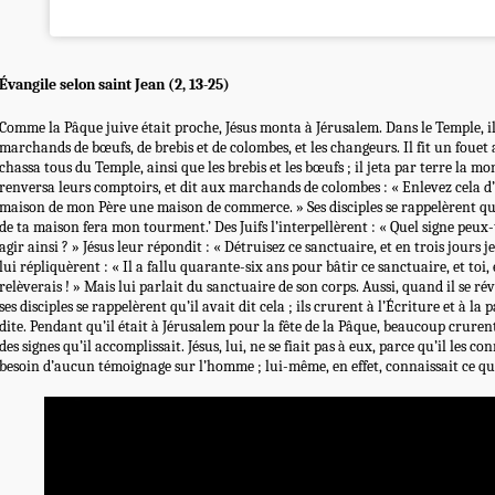
Évangile selon saint Jean (2, 13-25)
Comme la Pâque juive était proche, Jésus monta à Jérusalem. Dans le Temple, il 
marchands de bœufs, de brebis et de colombes, et les changeurs. Il fit un fouet a
chassa tous du Temple, ainsi que les brebis et les bœufs ; il jeta par terre la m
renversa leurs comptoirs, et dit aux marchands de colombes : « Enlevez cela d’ic
maison de mon Père une maison de commerce. » Ses disciples se rappelèrent qu’i
de ta maison fera mon tourment.’ Des Juifs l’interpellèrent : « Quel signe peu
agir ainsi ? » Jésus leur répondit : « Détruisez ce sanctuaire, et en trois jours je 
lui répliquèrent : « Il a fallu quarante-six ans pour bâtir ce sanctuaire, et toi, 
relèverais ! » Mais lui parlait du sanctuaire de son corps. Aussi, quand il se rév
ses disciples se rappelèrent qu’il avait dit cela ; ils crurent à l’Écriture et à la 
dite. Pendant qu’il était à Jérusalem pour la fête de la Pâque, beaucoup cruren
des signes qu’il accomplissait. Jésus, lui, ne se fiait pas à eux, parce qu’il les co
besoin d’aucun témoignage sur l’homme ; lui-même, en effet, connaissait ce qu