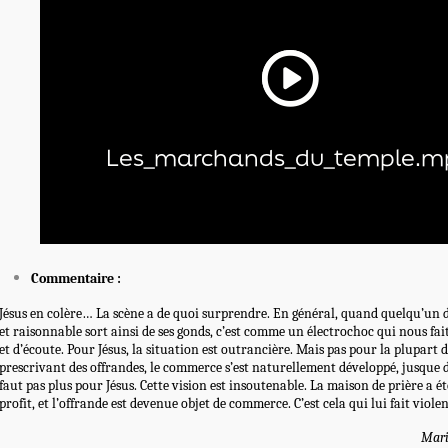
Commentaire :
Jésus en colère… La scène a de quoi surprendre. En général, quand quelqu’un
et raisonnable sort ainsi de ses gonds, c’est comme un électrochoc qui nous fai
et d’écoute. Pour Jésus, la situation est outrancière. Mais pas pour la plupart d
prescrivant des offrandes, le commerce s’est naturellement développé, jusque d
faut pas plus pour Jésus. Cette vision est insoutenable. La maison de prière a é
profit, et l’offrande est devenue objet de commerce. C’est cela qui lui fait viole
Mari