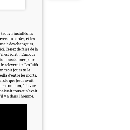
trouva installés les
vec des cordes, et les
onnaie des changeurs,
i. Cessez de faire de la
l est écrit : ‘L’amour
x-tu nous donner pour
le relèverai. » Les Juifs
en trois jours tu le
eilla d’entre les morts,
parole que Jésus avait
t en son nom, à la vue
nnaissait tous et n’avait
’il y a dans l’homme.