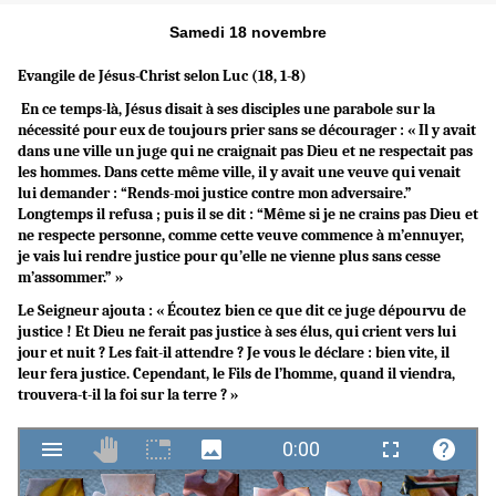
Samedi 18 novembre
Evangile de Jésus-Christ selon Luc (18, 1-8)
En ce temps-là, Jésus disait à ses disciples une parabole sur la
nécessité pour eux de toujours prier sans se décourager : « Il y avait
dans une ville un juge qui ne craignait pas Dieu et ne respectait pas
les hommes. Dans cette même ville, il y avait une veuve qui venait
lui demander : “Rends-moi justice contre mon adversaire.”
Longtemps il refusa ; puis il se dit : “Même si je ne crains pas Dieu et
ne respecte personne, comme cette veuve commence à m’ennuyer,
je vais lui rendre justice pour qu’elle ne vienne plus sans cesse
m’assommer.” »
Le Seigneur ajouta : « Écoutez bien ce que dit ce juge dépourvu de
justice ! Et Dieu ne ferait pas justice à ses élus, qui crient vers lui
jour et nuit ? Les fait-il attendre ? Je vous le déclare : bien vite, il
leur fera justice. Cependant, le Fils de l’homme, quand il viendra,
trouvera-t-il la foi sur la terre ? »