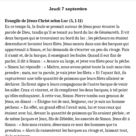
Jeudi 7 septembre
Evangile de Jésus-Christ selon Luc (5, 1-11)
En ce temps-là, la foule se pressait autour de Jésus pour écouter la
parole de Dieu, tandis qu’il se tenait au bord du lac de Génésareth. Il vit
deux barques qui se trouvaient au bord du lac ; les pêcheurs en étaient
descendus et lavaient leurs filets. Jésus monta dans une des barques qui
appartenait à Simon, et lui demanda de s’écarter un peu du rivage. Puis
il s’assit et, de la barque, il enseignait les foules. Quand il eut fini de
parler, il dit à Simon : « Avance au large, et jetez vos filets pour la pêche.
» Simon lui répondit : « Maître, nous avons peiné toute la nuit sans rien
prendre ; mais, sur ta parole, je vais jeter les filets. » Et l’ayant fait, ils
capturèrent une telle quantité de poissons que leurs filets allaient se
déchirer. Ils firent signe à leurs compagnons de l’autre barque de venir
les aider. Ceux-ci vinrent, et ils remplirent les deux barques, à tel point
qu’elles enfonçaient. À cette vue, Simon-Pierre tomba aux genoux de
Jésus, en disant : « Éloigne-toi de moi, Seigneur, car je suis un homme
pécheur. » En effet, un grand effroi l’avait saisi, lui et tous ceux qui
étaient avec lui, devant la quantité de poissons qu’ils avaient pêchés ; et
de même Jacques et Jean, fils de Zébédée, les associés de Simon. Jésus dit à
Simon : « Sois sans crainte, désormais ce sont des hommes que tu
prendras. » Alors ils ramenèrent les barques au rivage et, laissant tout,