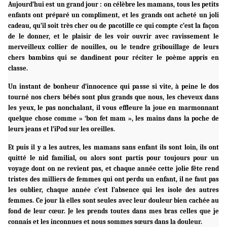
Aujourd’hui est un grand jour : on célèbre les mamans, tous les petits
enfants ont préparé un compliment, et les grands ont acheté un joli
cadeau, qu’il soit très cher ou de pacotille ce qui compte c’est la façon
de le donner, et le plaisir de les voir ouvrir avec ravissement le
merveilleux collier de nouilles, ou le tendre gribouillage de leurs
chers bambins qui se dandinent pour réciter le poème appris en
classe.
Un instant de bonheur d’innocence qui passe si vite, à peine le dos
tourné nos chers bébés sont plus grands que nous, les cheveux dans
les yeux, le pas nonchalant, il vous effleure la joue en marmonnant
quelque chose comme » ‘bon fet mam », les mains dans la poche de
leurs jeans et l’iPod sur les oreilles.
Et puis il y a les autres, les mamans sans enfant ils sont loin, ils ont
quitté le nid familial, ou alors sont partis pour toujours pour un
voyage dont on ne revient pas, et chaque année cette jolie fête rend
tristes des milliers de femmes qui ont perdu un enfant, il ne faut pas
les oublier, chaque année c’est l’absence qui les isole des autres
femmes. Ce jour là elles sont seules avec leur douleur bien cachée au
fond de leur cœur. Je les prends toutes dans mes bras celles que je
connais et les inconnues et nous sommes sœurs dans la douleur.