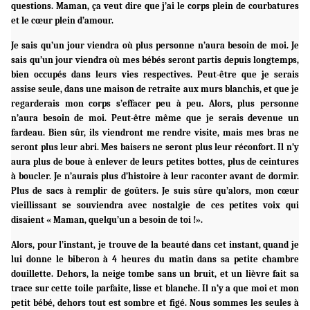
questions. Maman, ça veut dire que j’ai le corps plein de courbatures
et le cœur plein d’amour.
Je sais qu’un jour viendra où plus personne n’aura besoin de moi. Je
sais qu’un jour viendra où mes bébés seront partis depuis longtemps,
bien occupés dans leurs vies respectives. Peut-être que je serais
assise seule, dans une maison de retraite aux murs blanchis, et que je
regarderais mon corps s’effacer peu à peu. Alors, plus personne
n’aura besoin de moi. Peut-être même que je serais devenue un
fardeau. Bien sûr, ils viendront me rendre visite, mais mes bras ne
seront plus leur abri. Mes baisers ne seront plus leur réconfort. Il n’y
aura plus de boue à enlever de leurs petites bottes, plus de ceintures
à boucler. Je n’aurais plus d’histoire à leur raconter avant de dormir.
Plus de sacs à remplir de goûters. Je suis sûre qu’alors, mon cœur
vieillissant se souviendra avec nostalgie de ces petites voix qui
disaient « Maman, quelqu’un a besoin de toi !».
Alors, pour l’instant, je trouve de la beauté dans cet instant, quand je
lui donne le biberon à 4 heures du matin dans sa petite chambre
douillette. Dehors, la neige tombe sans un bruit, et un lièvre fait sa
trace sur cette toile parfaite, lisse et blanche. Il n’y a que moi et mon
petit bébé, dehors tout est sombre et figé. Nous sommes les seules à