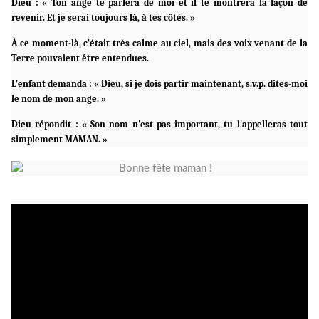
Dieu : « Ton ange te parlera de moi et il te montrera la façon de
revenir. Et je serai toujours là, à tes côtés. »
À ce moment-là, c'était très calme au ciel, mais des voix venant de la
Terre pouvaient être entendues.
L'enfant demanda : « Dieu, si je dois partir maintenant, s.v.p. dites-moi
le nom de mon ange. »
Dieu répondit : « Son nom n'est pas important, tu l'appelleras tout
simplement MAMAN. »