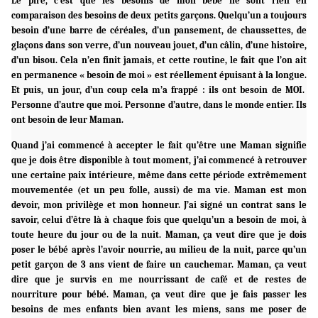
Le pire, c’est que les besoins de mon bébé ne sont rien en
comparaison des besoins de deux petits garçons. Quelqu’un a toujours
besoin d’une barre de céréales, d’un pansement, de chaussettes, de
glaçons dans son verre, d’un nouveau jouet, d’un câlin, d’une histoire,
d’un bisou. Cela n’en finit jamais, et cette routine, le fait que l’on ait
en permanence « besoin de moi » est réellement épuisant à la longue.
Et puis, un jour, d’un coup cela m’a frappé : ils ont besoin de MOI.
Personne d’autre que moi. Personne d’autre, dans le monde entier. Ils
ont besoin de leur Maman.
Quand j’ai commencé à accepter le fait qu’être une Maman signifie
que je dois être disponible à tout moment, j’ai commencé à retrouver
une certaine paix intérieure, même dans cette période extrêmement
mouvementée (et un peu folle, aussi) de ma vie. Maman est mon
devoir, mon privilège et mon honneur. J’ai signé un contrat sans le
savoir, celui d’être là à chaque fois que quelqu’un a besoin de moi, à
toute heure du jour ou de la nuit. Maman, ça veut dire que je dois
poser le bébé après l’avoir nourrie, au milieu de la nuit, parce qu’un
petit garçon de 3 ans vient de faire un cauchemar. Maman, ça veut
dire que je survis en me nourrissant de café et de restes de
nourriture pour bébé. Maman, ça veut dire que je fais passer les
besoins de mes enfants bien avant les miens, sans me poser de