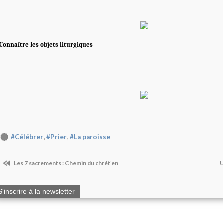
Connaître les objets liturgiques
,
,
#Célébrer
#Prier
#La paroisse
Les 7 sacrements : Chemin du chrétien
U
S'inscrire à la newsletter