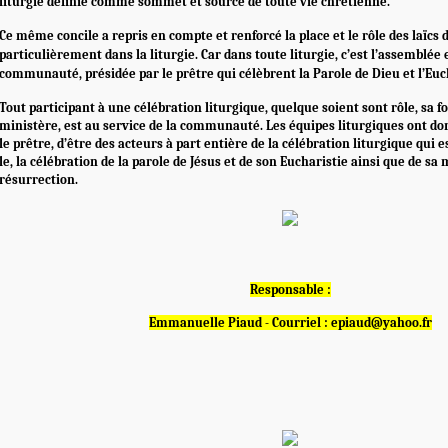
liturgie définie comme sommet et source de toute vie chrétienne.
Ce même concile a repris en compte et renforcé la place et le rôle des laïcs d
particulièrement dans la liturgie. Car dans toute liturgie, c’est l’assemblée 
communauté, présidée par le prêtre qui célèbrent la Parole de Dieu et l’Euc
Tout participant à une célébration liturgique, quelque soient sont rôle, sa fo
ministère, est au service de la communauté. Les équipes liturgiques ont do
le prêtre, d’être des acteurs à part entière de la célébration liturgique qui 
le, la célébration de la parole de Jésus et de son Eucharistie ainsi que de sa 
résurrection.
Responsable :
Emmanuelle Piaud - Courriel : epiaud@yahoo.fr