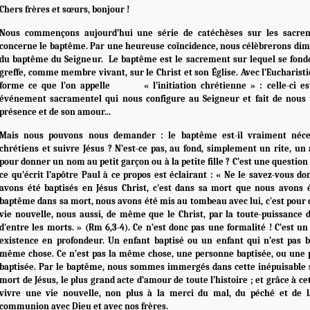
Chers frères et sœurs, bonjour !
Nous commençons aujourd’hui une série de catéchèses sur les sacrem
concerne le baptême. Par une heureuse coïncidence, nous célèbrerons dim
du baptême du Seigneur. Le baptême est le sacrement sur lequel se fonde
greffe, comme membre vivant, sur le Christ et son Église. Avec l’Eucharistie
forme ce que l’on appelle « l’initiation chrétienne » : celle-ci es
événement sacramentel qui nous configure au Seigneur et fait de nous 
présence et de son amour...
Mais nous pouvons nous demander : le baptême est-il vraiment néce
chrétiens et suivre Jésus ? N’est-ce pas, au fond, simplement un rite, un 
pour donner un nom au petit garçon ou à la petite fille ? C’est une question 
ce qu’écrit l’apôtre Paul à ce propos est éclairant : « Ne le savez-vous do
avons été baptisés en Jésus Christ, c'est dans sa mort que nous avons ét
baptême dans sa mort, nous avons été mis au tombeau avec lui, c'est pou
vie nouvelle, nous aussi, de même que le Christ, par la toute-puissance d
d'entre les morts. » (Rm 6,3-4). Ce n’est donc pas une formalité ! C’est u
existence en profondeur. Un enfant baptisé ou un enfant qui n’est pas ba
même chose. Ce n’est pas la même chose, une personne baptisée, ou une 
baptisée. Par le baptême, nous sommes immergés dans cette inépuisable s
mort de Jésus, le plus grand acte d’amour de toute l’histoire ; et grâce à 
vivre une vie nouvelle, non plus à la merci du mal, du péché et de 
communion avec Dieu et avec nos frères.