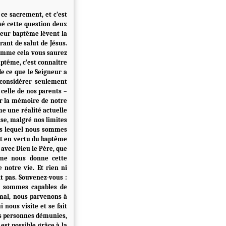
ce sacrement, et c’est
sé cette question deux
e leur baptême lèvent la
rant de salut de Jésus.
comme cela vous saurez
aptême, c’est connaître
de ce que le Seigneur a
 considérer seulement
elle de nos parents –
er la mémoire de notre
e une réalité actuelle
ise, malgré nos limites
ans lequel nous sommes
fet en vertu du baptême
 avec Dieu le Père, que
ême nous donne cette
 notre vie. Et rien ni
t pas. Souvenez-vous :
us sommes capables de
mal, nous parvenons à
 nous visite et se fait
es personnes démunies,
est possible grâce à la