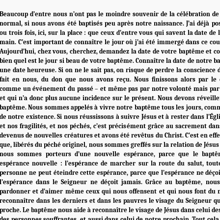
Beaucoup d’entre nous n’ont pas le moindre souvenir de la célébration de 
normal, si nous avons été baptisés peu après notre naissance. J’ai déjà po
ou trois fois, ici, sur la place : que ceux d’entre vous qui savent la date d
main. C’est important de connaître le jour où j’ai été immergé dans ce cou
Aujourd’hui, chez vous, cherchez, demandez la date de votre baptême et 
bien quel est le jour si beau de votre baptême. Connaître la date de notre b
une date heureuse. Si on ne le sait pas, on risque de perdre la conscience 
fait en nous, du don que nous avons reçu. Nous finissons alors par le
comme un événement du passé – et même pas par notre volonté mais par c
et qui n’a donc plus aucune incidence sur le présent. Nous devons réveill
baptême. Nous sommes appelés à vivre notre baptême tous les jours, comm
de notre existence. Si nous réussissons à suivre Jésus et à rester dans l’Égl
et nos fragilités, et nos péchés, c’est précisément grâce au sacrement d
devenus de nouvelles créatures et avons été revêtus du Christ. C’est en ef
que, libérés du péché originel, nous sommes greffés sur la relation de Jésus
nous sommes porteurs d’une nouvelle espérance, parce que le bapt
espérance nouvelle : l’espérance de marcher sur la route du salut, toute
personne ne peut éteindre cette espérance, parce que l’espérance ne déçoi
l’espérance dans le Seigneur ne déçoit jamais. Grâce au baptême, no
pardonner et d’aimer même ceux qui nous offensent et qui nous font du 
reconnaître dans les derniers et dans les pauvres le visage du Seigneur qui
proche. Le baptême nous aide à reconnaître le visage de Jésus dans celui d
des personnes souffrantes, et aussi dans celui de notre prochain. Tout cela 