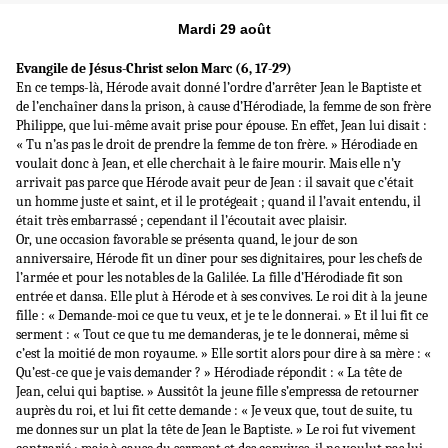
Mardi 29 août
Evangile de Jésus-Christ selon Marc (6, 17-29)
En ce temps-là, Hérode avait donné l’ordre d’arrêter Jean le Baptiste et
de l’enchaîner dans la prison, à cause d’Hérodiade, la femme de son frère
Philippe, que lui-même avait prise pour épouse. En effet, Jean lui disait :
« Tu n’as pas le droit de prendre la femme de ton frère. » Hérodiade en
voulait donc à Jean, et elle cherchait à le faire mourir. Mais elle n’y
arrivait pas parce que Hérode avait peur de Jean : il savait que c’était
un homme juste et saint, et il le protégeait ; quand il l’avait entendu, il
était très embarrassé ; cependant il l’écoutait avec plaisir.
Or, une occasion favorable se présenta quand, le jour de son
anniversaire, Hérode fit un dîner pour ses dignitaires, pour les chefs de
l’armée et pour les notables de la Galilée. La fille d’Hérodiade fit son
entrée et dansa. Elle plut à Hérode et à ses convives. Le roi dit à la jeune
fille : « Demande-moi ce que tu veux, et je te le donnerai. » Et il lui fit ce
serment : « Tout ce que tu me demanderas, je te le donnerai, même si
c’est la moitié de mon royaume. » Elle sortit alors pour dire à sa mère : «
Qu’est-ce que je vais demander ? » Hérodiade répondit : « La tête de
Jean, celui qui baptise. » Aussitôt la jeune fille s’empressa de retourner
auprès du roi, et lui fit cette demande : « Je veux que, tout de suite, tu
me donnes sur un plat la tête de Jean le Baptiste. » Le roi fut vivement